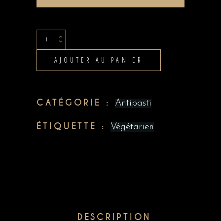
Camembert
au
AJOUTER AU PANIER
four
quantity
CATÉGORIE :
Antipasti
ÉTIQUETTE :
Végétarien
DESCRIPTION