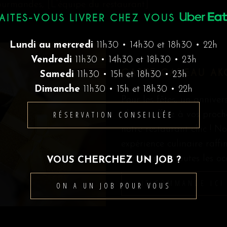
gourmandes, [L’équipe du restaurant]
FAITES-VOUS LIVRER CHEZ VOUS
Lundi au mercredi
11h30 • 14h30 et 18h30 • 22h
Vendredi
11h30 • 14h30 et 18h30 • 23h
CARTE CADEAU AK
Samedi
11h30 • 15h et 18h30 • 23h
Dimanche
11h30 • 15h et 18h30 • 22h
Pour les fêtes, un annive
RÉSERVATION CONSEILLÉE
plaisir, offrez à vos pro
notre restaurant chic ! N
expérience culinaire raff
parfait pour toutes les oc
VOUS CHERCHEZ UN JOB ?
JE COMMANDE ICI
ON A UN JOB POUR VOUS