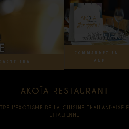
COMMANDEZ EN
LIGNE
CARTE THAI
AKOÏA RESTAURANT
RE L’EXOTISME DE LA CUISINE THAÏLANDAISE 
L’ITALIENNE