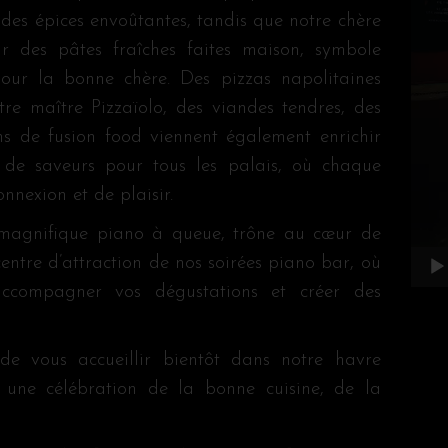
 des épices envoûtantes, tandis que notre chère
des pâtes fraîches faites maison, symbole
our la bonne chère. Des pizzas napolitaines
otre maître Pizzaïolo, des viandes tendres, des
ns de fusion food viennent également enrichir
 de saveurs pour tous les palais, où chaque
nexion et de plaisir.
n magnifique piano à queue, trône au cœur de
 centre d’attraction de nos soirées piano bar, où
ccompagner vos dégustations et créer des
de vous accueillir bientôt dans notre havre
t une célébration de la bonne cuisine, de la