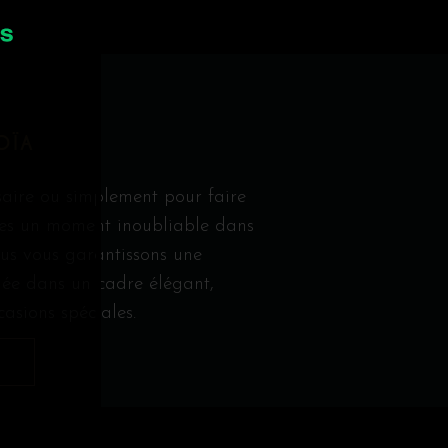
OÏA
rsaire ou simplement pour faire
ches un moment inoubliable dans
ous vous garantissons une
inée dans un cadre élégant,
casions spéciales.