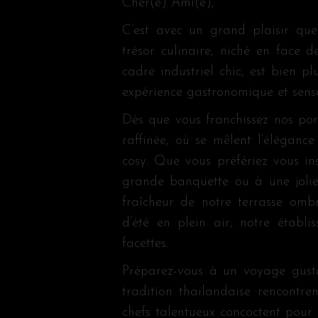
Cher(e) Ami(e),
C’est avec un grand plaisir que
trésor culinaire, niché en face 
cadre industriel chic, est bien pl
expérience gastronomique et sensor
Dès que vous franchissez nos por
raffinée, où se mêlent l’éléganc
cosy. Que vous préfériez vous ins
grande banquette ou à une jolie
fraîcheur de notre terrasse om
d’été en plein air, notre établ
facettes.
Préparez-vous à un voyage gusta
tradition thaïlandaise rencontren
chefs talentueux concoctent pour