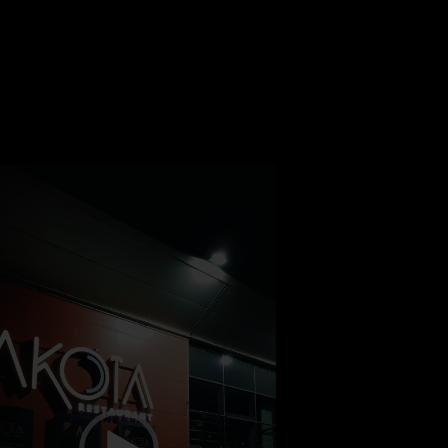
eur
o