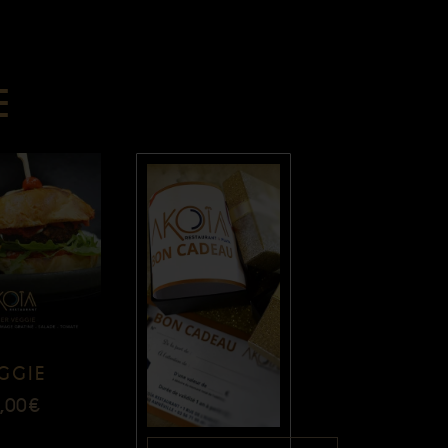
E
Un
cadeau
original
pour faire
plaisir
toute
GGIE
l’année !
,00
€