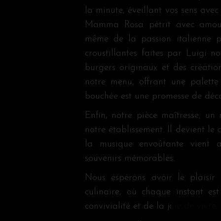
la minute, éveillant vos sens avec
Mamma Rosa pétrit avec amour 
même de la passion italienne p
croustillantes faites par Luigi n
burgers originaux et des créatio
notre menu, offrant une palette
bouchée est une promesse de décon
Enfin, notre pièce maîtresse, u
notre établissement. Il devient le
la musique envoûtante vient a
souvenirs mémorables.
Nous espérons avoir le plaisir 
culinaire, où chaque instant es
convivialité et de la joie de vivre.