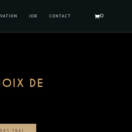
RVATION
JOB
CONTACT
0
Votre panier est vide
NOIX DE
OKS THAI