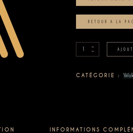
RETOUR A LA P
Poulet
AJOU
noix
de
cajou
CATÉGORIE :
Wok
quantity
TION
INFORMATIONS COMPLÉ