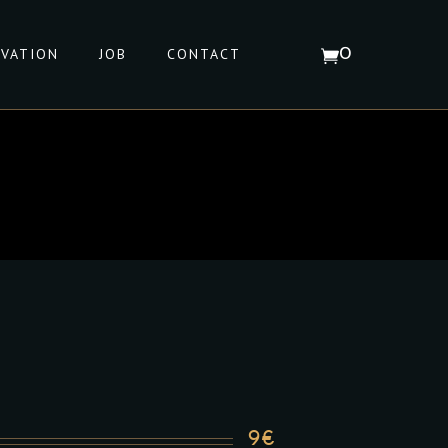
RVATION
JOB
CONTACT
0
Votre panier est vide
9€