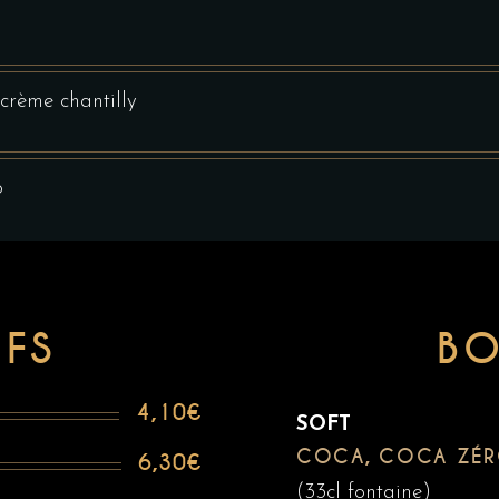
 crème chantilly
o
IFS
BO
4,10€
SOFT
COCA, COCA ZÉ
6,30€
(33cl fontaine)