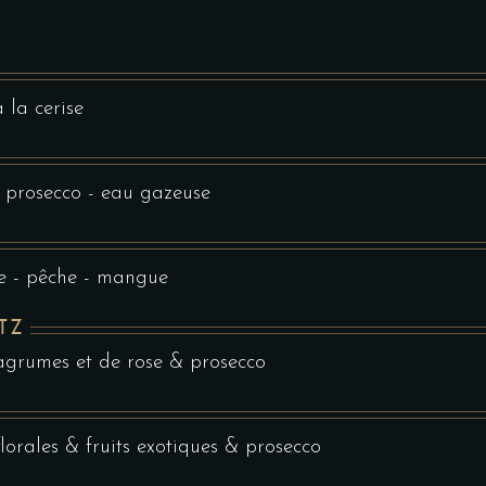
 la cerise
 prosecco - eau gazeuse
te - pêche - mangue
ITZ
agrumes et de rose & prosecco
lorales & fruits exotiques & prosecco