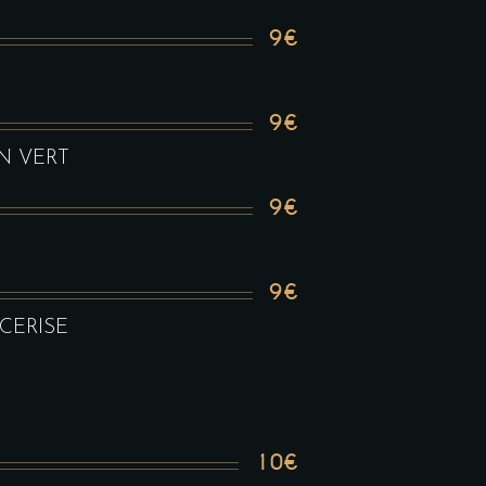
9€
9€
ON VERT
9€
9€
 CERISE
10€