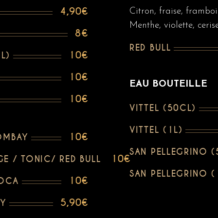
4,90€
Citron, fraise, framboi
Menthe, violette, ceris
8€
RED BULL
10€
L)
10€
EAU BOUTEILLE
10€
VITTEL (50CL)
VITTEL (1L)
10€
BOMBAY
SAN PELLEGRINO (
10€
 / TONIC/ RED BULL
SAN PELLEGRINO (
10€
COCA
5,90€
EY